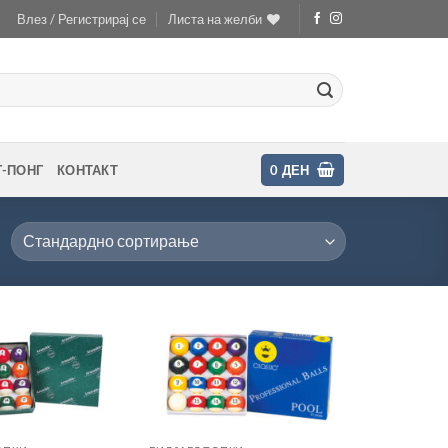
Влез / Регистрирај се
Листа на желби
Г-ПОНГ
КОНТАКТ
0
ДЕН