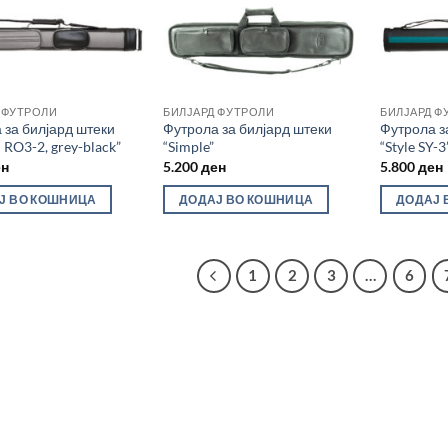
 ФУТРОЛИ
БИЛЈАРД ФУТРОЛИ
БИЛЈАРД Ф
 за билјард штеки
Футрола за билјард штеки
Футрола з
II RO3-2, grey-black”
“Simple”
“Style SY-3
ен
5.200
ден
5.800
ден
Ј ВО КОШНИЦА
ДОДАЈ ВО КОШНИЦА
ДОДАЈ 
1
2
3
…
6