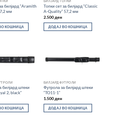
ОПКИ
БИЛЈАРД ТОПКИ
за билјард “Aramith
Топки сет за билјард “Classic
57,2 мм
A-Quality” 57,2 мм
2.500
ден
ВО КОШНИЦА
ДОДАЈ ВО КОШНИЦА
УТРОЛИ
БИЛЈАРД ФУТРОЛИ
а билјард штеки
Футрола за билјард штеки
yal 2, black”
“TO11-1”
1.500
ден
ВО КОШНИЦА
ДОДАЈ ВО КОШНИЦА