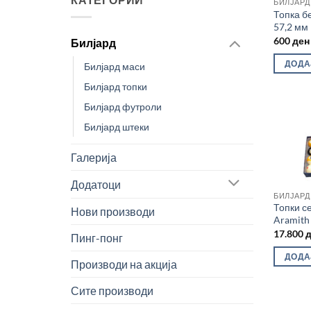
БИЛЈАРД
Топка бе
57,2 мм
600
ден
Билјард
ДОДА
Билјард маси
Билјард топки
Билјард футроли
Билјард штеки
Галерија
Додатоци
БИЛЈАРД
Топки се
Нови производи
Aramith
17.800
Пинг-понг
ДОДА
Производи на акција
Сите производи