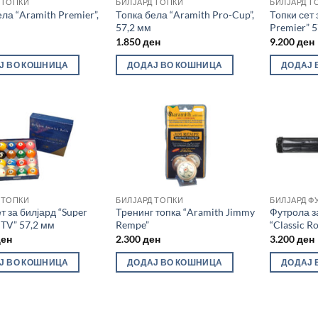
 ТОПКИ
БИЛЈАРД ТОПКИ
БИЛЈАРД Т
ла “Aramith Premier”,
Топка бела “Aramith Pro-Cup”,
Топки сет 
57,2 мм
Premier” 
1.850
ден
9.200
ден
Ј ВО КОШНИЦА
ДОДАЈ ВО КОШНИЦА
ДОДАЈ 
 ТОПКИ
БИЛЈАРД ТОПКИ
БИЛЈАРД Ф
т за билјард “Super
Тренинг топка “Aramith Jimmy
Футрола з
 TV” 57,2 мм
Rempe”
“Classic Ro
ден
2.300
ден
3.200
ден
Ј ВО КОШНИЦА
ДОДАЈ ВО КОШНИЦА
ДОДАЈ 