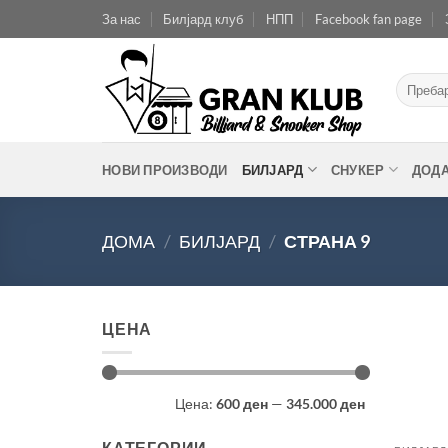
Skip
За нас
Билјард клуб
НПП
Facebook fan page
to
content
Барај
за:
НОВИ ПРОИЗВОДИ
БИЛЈАРД
СНУКЕР
ДОД
ДОМА
/
БИЛЈАРД
/
СТРАНА 9
ЦЕНА
Мин.
Макс.
Цена:
600 ден
—
345.000 ден
цена
цена
КАТЕГОРИИ