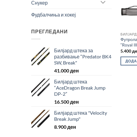
Снукер
Фудбалчиња и хокеј
ПРЕГЛЕДАНИ
БИЛЈАРД
Футрола
“Royal I
Билјард штека за
5.400
д
разбивање “Predator BK4
ДОДА
SW, Break"
41.000
ден
Билјард штека
“AceDragon Break Jump
DP-2”
16.500
ден
Билјард штека "Velocity
Break Jump"
8.900
ден