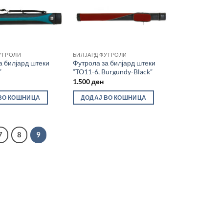
УТРОЛИ
БИЛЈАРД ФУТРОЛИ
а билјард штеки
Футрола за билјард штеки
”
“TO11-6, Burgundy-Black”
1.500
ден
ВО КОШНИЦА
ДОДАЈ ВО КОШНИЦА
7
8
9