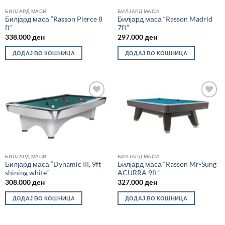
БИЛЈАРД МАСИ
БИЛЈАРД МАСИ
Билјард маса “Rasson Pierce 8
Билјард маса “Rasson Madrid
ft”
7ft”
338.000
ден
297.000
ден
ДОДАЈ ВО КОШНИЦА
ДОДАЈ ВО КОШНИЦА
Во
Во
желботека
желботека
БИЛЈАРД МАСИ
БИЛЈАРД МАСИ
Билјард маса “Dynamic III, 9ft
Билјард маса “Rasson Mr-Sung
shining white”
ACURRA 9ft”
308.000
ден
327.000
ден
ДОДАЈ ВО КОШНИЦА
ДОДАЈ ВО КОШНИЦА