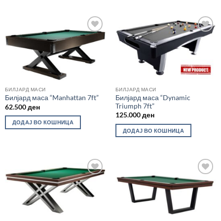
Во
Во
желботека
желботека
БИЛЈАРД МАСИ
БИЛЈАРД МАСИ
Билјард маса “Dynamic
Билјард маса “Manhattan 7ft”
Triumph 7ft”
62.500
ден
125.000
ден
ДОДАЈ ВО КОШНИЦА
ДОДАЈ ВО КОШНИЦА
Во
Во
желботека
желботека