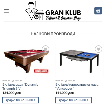
Skip
to
content
НАЈНОВИ ПРОИЗВОДИ
Во
Во
желботека
желботека
БИЛЈАРД МАСИ
БИЛЈАРД МАСИ
Билјард маса “Dynamic
Билјард/терпезариска маса
Triumph 8ft”
“Vancouver”
134.000
ден
141.000
ден
ДОДАЈ ВО КОШНИЦА
ДОДАЈ ВО КОШНИЦА