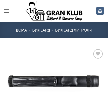
Skip
to
content
ДОМА
/
БИЛЈАРД
/
БИЛЈАРД ФУТРОЛИ
Во
желботека