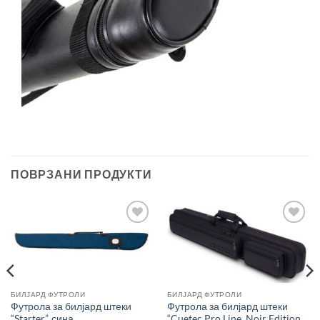
ПОВРЗАНИ ПРОДУКТИ
Во
Во
желботека
желботека
БИЛЈАРД ФУТРОЛИ
БИЛЈАРД ФУТРОЛИ
Футрола за билјард штеки
Футрола за билјард штеки
“Starter”, сина
“Cuetec Pro Line, Noir Edition