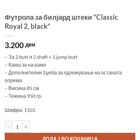
Футрола за билјард штеки “Classic
Royal 2, black”
3.200
ден
– За 2 butt и 2 shaft + 1 jump butt
– Каиш за на рамо
– Дополнителни 2џеба за одложување на останата
опрема
– Висина 85 см
– Тежина 950 гр.
Шифра: 1101
Футрола за билјард штеки "Classic Royal 2, black" количина
ДОДАЈ ВО КОШНИЦА