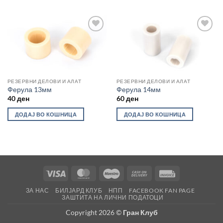
Во
Во
желботека
желботека
РЕЗЕРВНИ ДЕЛОВИ И АЛАТ
РЕЗЕРВНИ ДЕЛОВИ И АЛАТ
Ферула 13мм
Ферула 14мм
40
ден
60
ден
ДОДАЈ ВО КОШНИЦА
ДОДАЈ ВО КОШНИЦА
Visa
MasterCard
Maestro
Cash
Invoice
On
ЗА НАС
БИЛЈАРД КЛУБ
НПП
FACEBOOK FAN PAGE
Delivery
ЗАШТИТА НА ЛИЧНИ ПОДАТОЦИ
Copyright 2026 ©
Гран Клуб