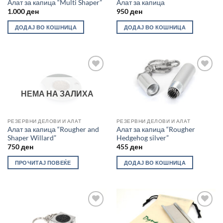
Алат за капица “Multi Shaper”
Алат за капица
1.000
ден
950
ден
ДОДАЈ ВО КОШНИЦА
ДОДАЈ ВО КОШНИЦА
Во
Во
желботека
желботека
НЕМА НА ЗАЛИХА
РЕЗЕРВНИ ДЕЛОВИ И АЛАТ
РЕЗЕРВНИ ДЕЛОВИ И АЛАТ
Алат за капица “Rougher and
Алат за капица “Rougher
Shaper Willard”
Hedgehog silver”
750
ден
455
ден
ПРОЧИТАЈ ПОВЕЌЕ
ДОДАЈ ВО КОШНИЦА
Во
Во
желботека
желботека