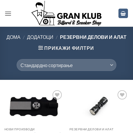
Skip
to
content
ДОМА
/
ДОДАТОЦИ
/
РЕЗЕРВНИ ДЕЛОВИ И АЛАТ
ПРИКАЖИ ФИЛТРИ
Во
Во
желботека
желботека
НОВИ ПРОИЗВОДИ
РЕЗЕРВНИ ДЕЛОВИ И АЛАТ