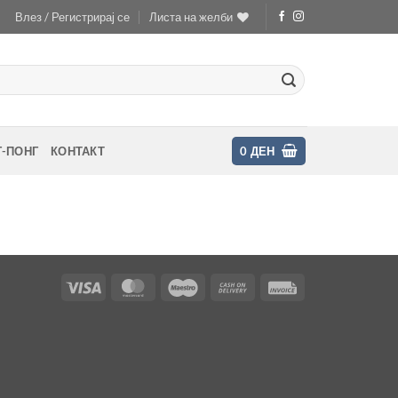
Влез / Регистрирај се
Листа на желби
Г-ПОНГ
КОНТАКТ
0
ДЕН
Visa
MasterCard
Maestro
Cash
Invoice
On
Delivery