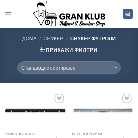
Skip
to
content
ДОМА
/
СНУКЕР
/
СНУКЕР ФУТРОЛИ
ПРИКАЖИ ФИЛТРИ
Во
Во
желботека
желботека
СНУКЕР ФУТРОЛИ
СНУКЕР ФУТРОЛИ