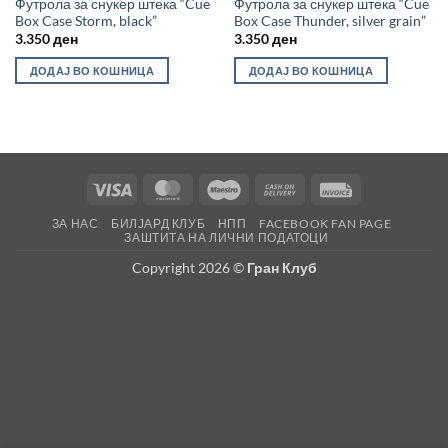
Футрола за снукер штека “Cue
Футрола за снукер штека “Cue
Box Case Storm, black”
Box Case Thunder, silver grain”
3.350
ден
3.350
ден
ДОДАЈ ВО КОШНИЦА
ДОДАЈ ВО КОШНИЦА
Visa
MasterCard
Maestro
Cash
Invoice
On
ЗА НАС
БИЛЈАРД КЛУБ
НПП
FACEBOOK FAN PAGE
Delivery
ЗАШТИТА НА ЛИЧНИ ПОДАТОЦИ
Copyright 2026 ©
Гран Клуб