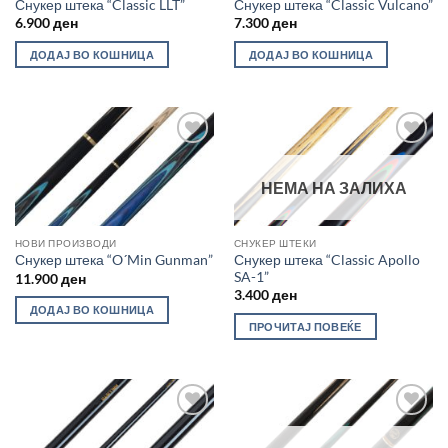
Снукер штека “Classic LLT”
Снукер штека “Classic Vulcano”
6.900
ден
7.300
ден
ДОДАЈ ВО КОШНИЦА
ДОДАЈ ВО КОШНИЦА
Во
Во
желботека
желботека
НЕМА НА ЗАЛИХА
НОВИ ПРОИЗВОДИ
СНУКЕР ШТЕКИ
Снукер штека “Classic Apollo
Снукер штека “O´Min Gunman”
SA-1”
11.900
ден
3.400
ден
ДОДАЈ ВО КОШНИЦА
ПРОЧИТАЈ ПОВЕЌЕ
Во
Во
желботека
желботека