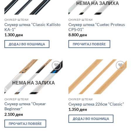
НЕМА НА ЗАЛИХА
СНУКЕР ШТЕКИ
СНУКЕР ШТЕКИ
Снукер штека “Classic Kallisto
Снукер штека “Cuetec Proteus
KA-1”
CPS-01”
1.300
ден
8.800
ден
ДОДАЈ ВО КОШНИЦА
ПРОЧИТАЈ ПОВЕЌЕ
Во
Во
желботека
желботека
НЕМА НА ЗАЛИХА
СНУКЕР ШТЕКИ
СНУКЕР ШТЕКИ
Снукер штека “Oxyear
Снукер штека 226см “Classic”
Beginner”
1.350
ден
2.100
ден
ДОДАЈ ВО КОШНИЦА
ПРОЧИТАЈ ПОВЕЌЕ