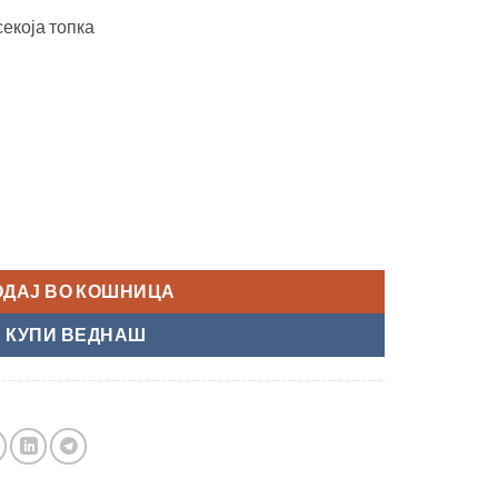
екоја топка
ramith TV" 57,2 мм количина
ОДАЈ ВО КОШНИЦА
КУПИ ВЕДНАШ