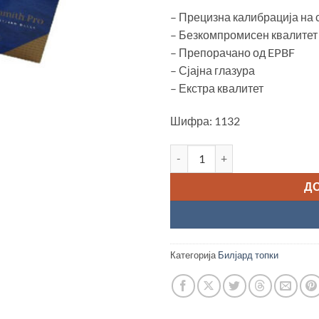
– Прецизна калибрација на с
– Безкомпромисен квалитет
– Препорачано од EPBF
– Сјајна глазура
– Екстра квалитет
Шифра: 1132
Топки сет за билјард "Super A
Д
Категорија
Билјард топки