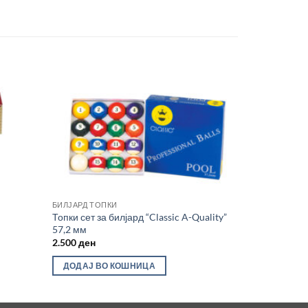
Во
Во
лботека
желботека
БИЛЈАРД ТОПКИ
Топки сет за билјард “Classic A-Quality”
57,2 мм
2.500
ден
ДОДАЈ ВО КОШНИЦА