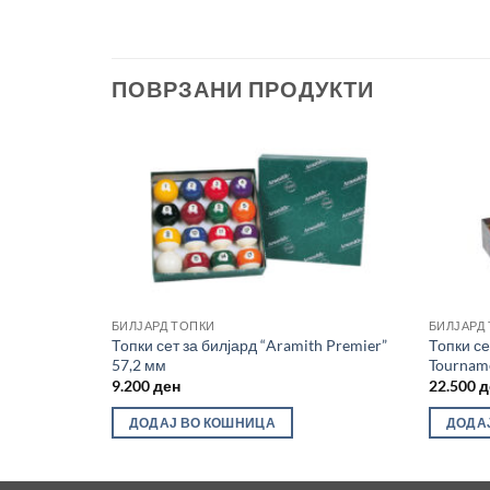
ПОВРЗАНИ ПРОДУКТИ
Во
Во
желботека
желботека
БИЛЈАРД ТОПКИ
БИЛЈАРД
Топки сет за билјард “Aramith Premier”
Топки се
my Rempe”
57,2 мм
Tourname
9.200
ден
22.500
д
ДОДАЈ ВО КОШНИЦА
ДОДА