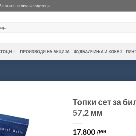
Заштита на лични податоци
АТОЦИ
ПРОИЗВОДИ НА АКЦИЈА
ФУДБАЛЧИЊА И ХОКЕЈ
ПИН
Топки сет за би
57,2 мм
Во
желботека
17.800
ден