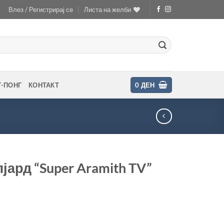
Влез / Регистрирај се
Листа на желби
Г-ПОНГ
КОНТАКТ
0
ДЕН
лјард “Super Aramith TV”