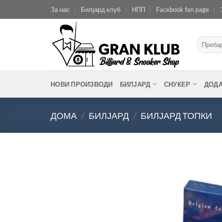
Skip
За нас
Билјард клуб
НПП
Facebook fan page
to
content
Барај
за:
НОВИ ПРОИЗВОДИ
БИЛЈАРД
СНУКЕР
ДОД
ДОМА
/
БИЛЈАРД
/
БИЛЈАРД ТОПКИ