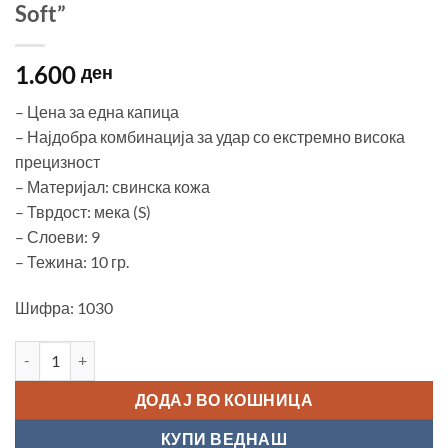
Soft”
1.600
ден
– Цена за една капица
– Најдобра комбинација за удар со екстремно висока
прецизност
– Материјал: свинска кожа
– Тврдост: мека (S)
– Слоеви: 9
– Тежина: 10 гр.
Шифра: 1030
Капица "Kamui Clear Original 13mm, Soft" количина
ДОДАЈ ВО КОШНИЦА
КУПИ ВЕДНАШ