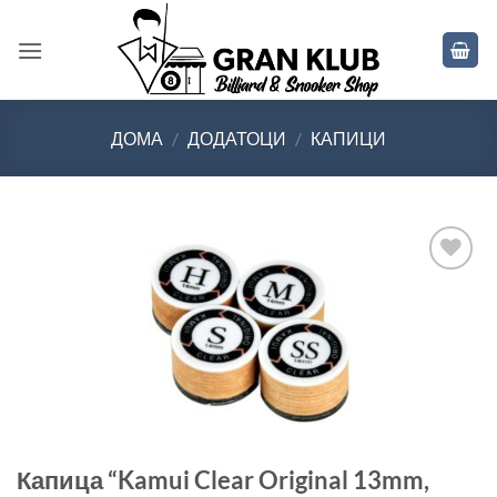
Skip
to
content
ДОМА
/
ДОДАТОЦИ
/
КАПИЦИ
Во
желботека
Капица “Kamui Clear Original 13mm,