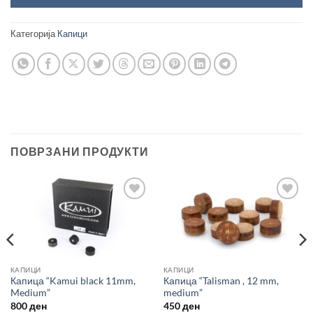
Категорија
Капици
ПОВРЗАНИ ПРОДУКТИ
Во
Во
желботека
желботека
КАПИЦИ
КАПИЦИ
Капица “Kamui black 11mm,
Капица “Talisman , 12 mm,
Medium”
medium”
800
ден
450
ден