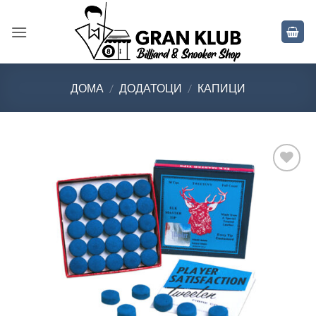
Skip
to
content
ДОМА
/
ДОДАТОЦИ
/
КАПИЦИ
Во
желботека