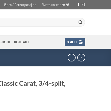
Влез / Регистрирај се
Листа на желби
Г-ПОНГ
КОНТАКТ
0
ДЕН
ssic Carat, 3/4-split,