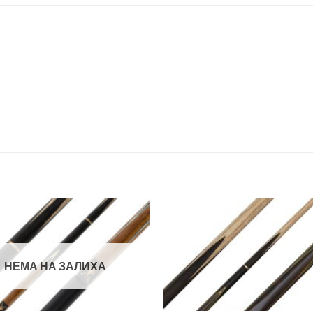
Во
желботека
же
НЕМА НА ЗАЛИХА