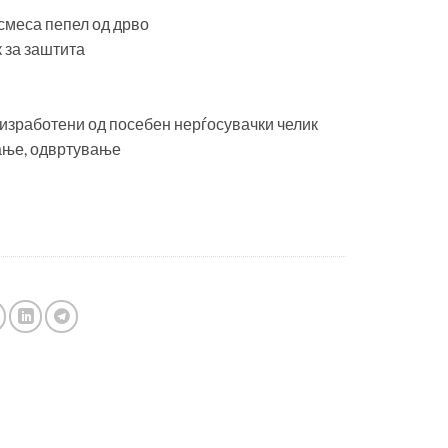
смеса пепел од дрво
 за заштита
 изработени од посебен нерѓосувачки челик
ање, одвртување