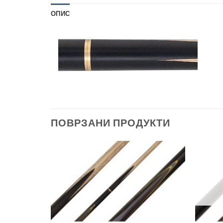
ОПИС
ПОВРЗАНИ ПРОДУКТИ
Во
Во
желботека
желботека