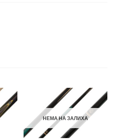
Во
Во
лботека
желботека
НЕМА НА ЗАЛИХА