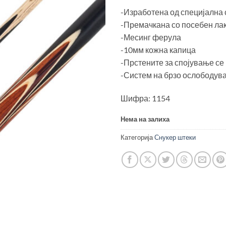
-Изработена од специјална 
-Премачкана со посебен лак
-Месинг ферула
-10мм кожна капица
-Прстените за спојување се
-Систем на брзо ослободув
Шифра: 1154
Нема на залиха
Категорија
Снукер штеки