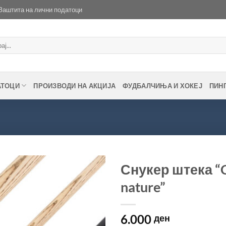
Заштита на лични податоци
АТОЦИ
ПРОИЗВОДИ НА АКЦИЈА
ФУДБАЛЧИЊА И ХОКЕЈ
ПИН
Снукер штека “Cla
nature”
Во
желботека
6.000
ден