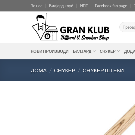
Skip
За нас
Билјард клуб
НПП
Facebook fan page
to
content
Барај
за:
НОВИ ПРОИЗВОДИ
БИЛЈАРД
СНУКЕР
ДОД
ДОМА
/
СНУКЕР
/
СНУКЕР ШТЕКИ