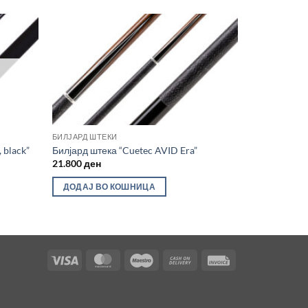
БИЛЈАРД ШТЕКИ
 black”
Билјард штека “Cuetec AVID Era”
21.800
ден
ДОДАЈ ВО КОШНИЦА
Visa
MasterCard
Maestro
Cash
Invoice
On
Delivery