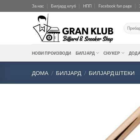
Skip
За нас
Билјард клуб
НПП
Facebook fan page
to
content
Барај
за:
НОВИ ПРОИЗВОДИ
БИЛЈАРД
СНУКЕР
ДОД
ДОМА
/
БИЛЈАРД
/
БИЛЈАРД ШТЕКИ