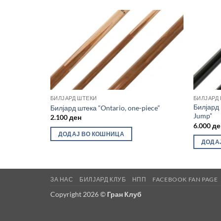
БИЛЈАРД ШТЕКИ
БИЛЈАРД
Билјард 
CLJ-4”
Билјард штека “Ontario, one-piece”
Jump”
2.100
ден
6.000
де
ДОДАЈ ВО КОШНИЦА
ДОДА
ЗА НАС
БИЛЈАРД КЛУБ
НПП
FACEBOOK FAN PAGE
Copyright 2026 ©
Гран Клуб