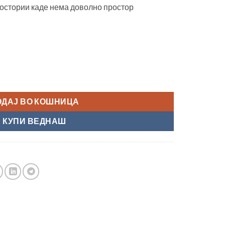
ростории каде нема доволно простор
nature" количина
ОДАЈ ВО КОШНИЦА
КУПИ ВЕДНАШ