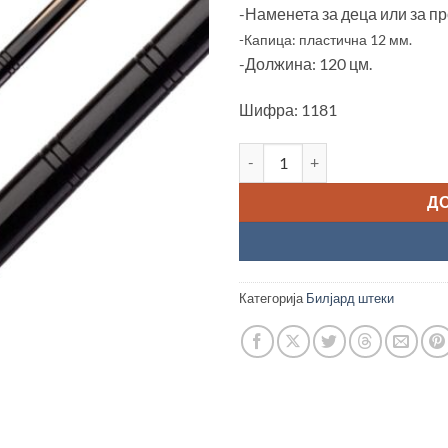
-Наменета за деца или за п
-Капица: пластична 12 мм.
-Должина: 120 цм.
Шифра: 1181
Билјард штека "Classic Stella, 
Д
Категорија
Билјард штеки