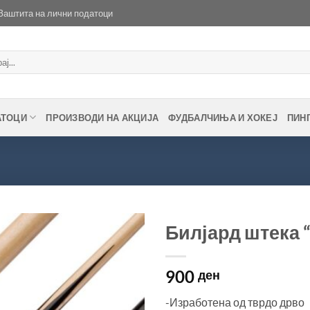
Заштита на лични податоци
АТОЦИ
ПРОИЗВОДИ НА АКЦИЈА
ФУДБАЛЧИЊА И ХОКЕЈ
ПИН
Билјард штека “Cl
900
ден
-Изработена од тврдо дрво