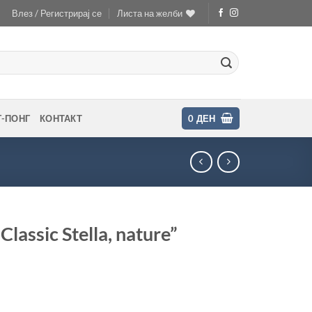
Влез / Регистрирај се
Листа на желби
Г-ПОНГ
КОНТАКТ
0
ДЕН
assic Stella, nature”