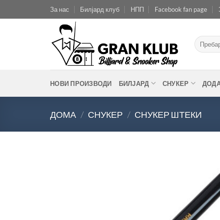
Skip
За нас
Билјард клуб
НПП
Facebook fan page
to
content
Барај
за:
НОВИ ПРОИЗВОДИ
БИЛЈАРД
СНУКЕР
ДОД
ДОМА
/
СНУКЕР
/
СНУКЕР ШТЕКИ