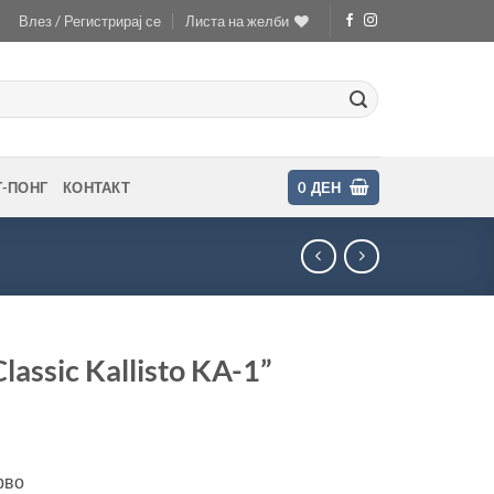
Влез / Регистрирај се
Листа на желби
Г-ПОНГ
КОНТАКТ
0
ДЕН
assic Kallisto KA-1”
рво