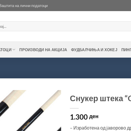
Заштита на лични податоци
АТОЦИ
ПРОИЗВОДИ НА АКЦИЈА
ФУДБАЛЧИЊА И ХОКЕЈ
ПИН
Снукер штека “Cl
Во
1.300
желботека
ден
– Изработена од јаворово д