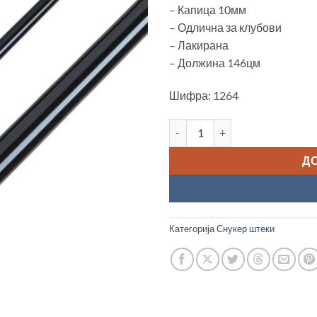
– Капица 10мм
– Одлична за клубови
– Лакирана
– Должина 146цм
Шифра: 1264
Снукер штека "Classic Kallisto
Д
Категорија
Снукер штеки