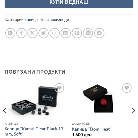
КУПИ ВЕДНАШ
Категории
Капици
,
Нови производи
ПОВРЗАНИ ПРОДУКТИ
Во
Во
желботека
желботека
КАПИЦИ
ДОДАТОЦИ
Капица “Kamui Clear Black 13
Капица “Taom Heat”
mm, Soft”
1.600
ден