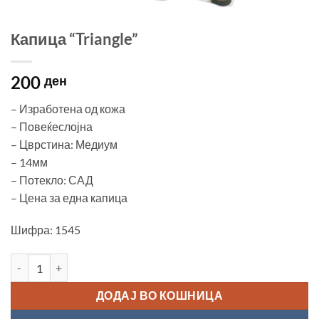
Капица “Triangle”
200
ден
– Изработена од кожа
– Повеќеслојна
– Цврстина: Медиум
– 14мм
– Потекло: САД
– Цена за една капица
Шифра: 1545
Капица "Triangle" количина
ДОДАЈ ВО КОШНИЦА