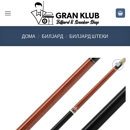
Skip
to
content
ДОМА
/
БИЛЈАРД
/
БИЛЈАРД ШТЕКИ
Во
желботека