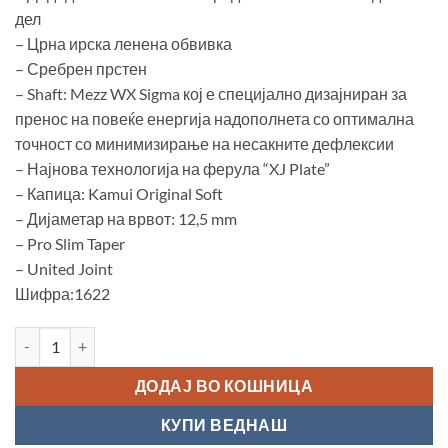
дел
– Црна ирска ленена обвивка
– Сребрен прстен
– Shaft: Mezz WX Sigma кој е специјално дизајниран за
пренос на повеќе енергија надополнета со оптимална
точност со минимизирање на несакните дефлексии
– Најнова технологија на ферула “XJ Plate”
– Капица: Kamui Original Soft
– Дијаметар на врвот: 12,5 mm
– Pro Slim Taper
– United Joint
Шифра:1622
Билјард штека "Mezz EC9-D2" количина
ДОДАЈ ВО КОШНИЦА
КУПИ ВЕДНАШ