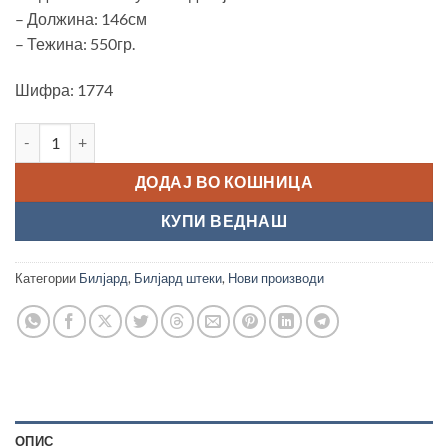
– Должина: 146см
– Тежина: 550гр.
Шифра: 1774
Билјард штека “Classic Impact” количина
ДОДАЈ ВО КОШНИЦА
КУПИ ВЕДНАШ
Категории
Билјард
,
Билјард штеки
,
Нови производи
ОПИС