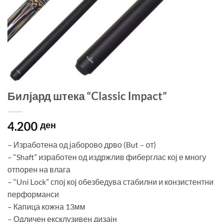
Билјард штека “Classic Impact”
4.200
ден
– Изработена од јаборово дрво (But – от)
– “Shaft” изработен од издржлив фиберглас кој е многу
отпорен на влага
– “Uni Lock” спој кој обезбедува стабилни и конзистентни
перформанси
– Капица кожна 13мм
– Одличен ексклузивен дизајн