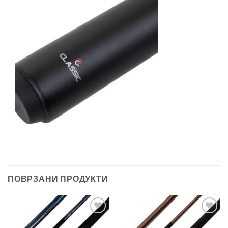
ПОВРЗАНИ ПРОДУКТИ
Во
Во
желботека
желботека