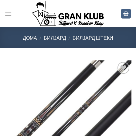
Skip
to
content
ДОМА
/
БИЛЈАРД
/
БИЛЈАРД ШТЕКИ
Во
желботека