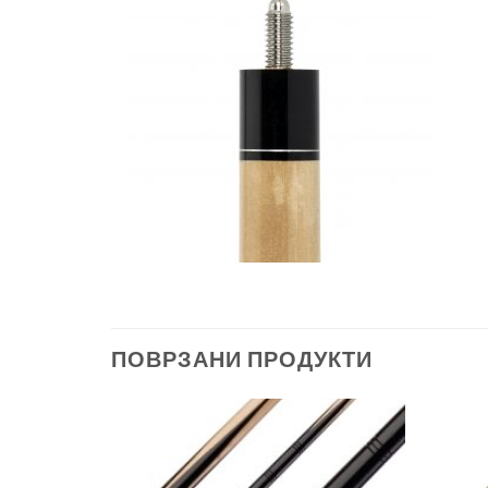
ПОВРЗАНИ ПРОДУКТИ
Во
Во
желботека
желботека