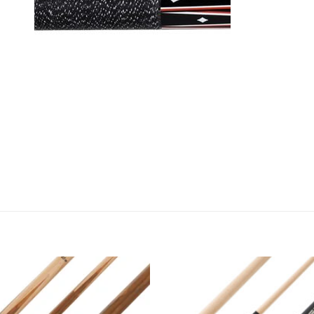
Во
желботека
же