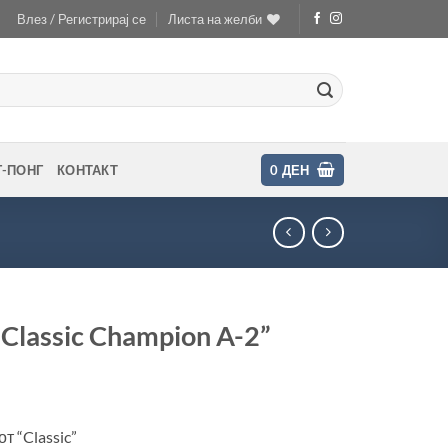
Влез / Регистрирај се
Листа на желби
Г-ПОНГ
КОНТАКТ
0
ДЕН
Classic Champion A-2”
т “Classic”