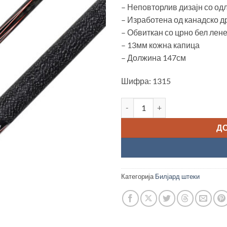
– Неповторлив дизајн со од
– Изработена од канадско д
– Обвиткан со црно бел лен
– 13мм кожна капица
– Должина 147см
Шифра: 1315
Билјард штека "Classic Champi
Д
Категорија
Билјард штеки