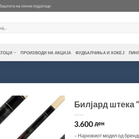
Заштита на лични податоци
АТОЦИ
ПРОИЗВОДИ НА АКЦИЈА
ФУДБАЛЧИЊА И ХОКЕЈ
ПИН
Билјард штека “
Во
3.600
желботека
ден
– Најновиот модел од брендо