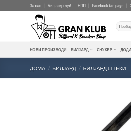
Skip
За нас
Билјард клуб
НПП
Facebook fan page
to
content
Барај
за:
НОВИ ПРОИЗВОДИ
БИЛЈАРД
СНУКЕР
ДОД
ДОМА
/
БИЛЈАРД
/
БИЛЈАРД ШТЕКИ