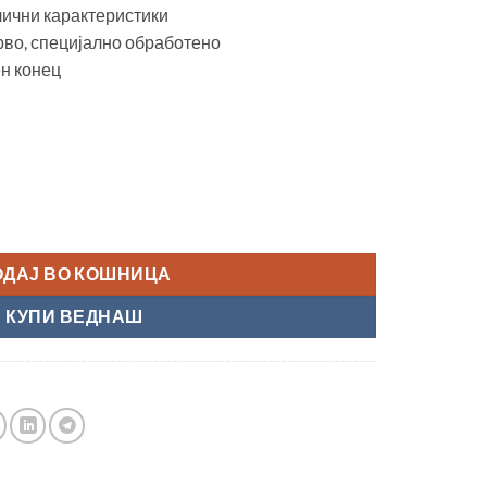
лични карактеристики
рво, специјално обработено
ен конец
on A-2" количина
ОДАЈ ВО КОШНИЦА
КУПИ ВЕДНАШ