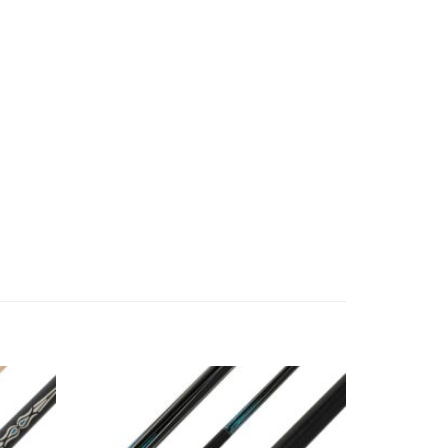
Во
Во
лботека
желботека