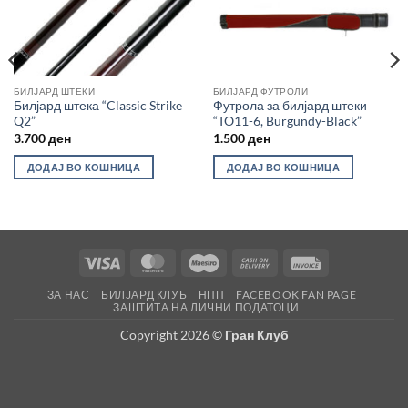
Во
Во
желботека
желботека
БИЛЈАРД ШТЕКИ
БИЛЈАРД ФУТРОЛИ
Билјард штека “Classic Strike
Футрола за билјард штеки
Q2”
“TO11-6, Burgundy-Black”
3.700
ден
1.500
ден
ДОДАЈ ВО КОШНИЦА
ДОДАЈ ВО КОШНИЦА
Visa
MasterCard
Maestro
Cash
Invoice
On
ЗА НАС
БИЛЈАРД КЛУБ
НПП
FACEBOOK FAN PAGE
Delivery
ЗАШТИТА НА ЛИЧНИ ПОДАТОЦИ
Copyright 2026 ©
Гран Клуб