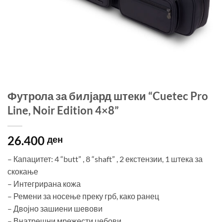
Футрола за билјард штеки “Cuetec Pro
Line, Noir Edition 4×8”
26.400
ден
– Капацитет: 4 “butt” , 8 “shaft” , 2 екстензии, 1 штека за
скокање
– Интегрирана кожа
– Ремени за носење преку грб, како ранец
– Двојно зашиени шевови
– Внатрешни мрежести џебови