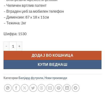
– Челичен вртлив патент
– Вграден џеб за мобилен телефон
– Димензии: 87 x 18 x 11см
– Тежина: 2кг
Шифра: 1530
Футрола за билјард штеки "Cuetec Pro Line, Noir Edition 4x8" к
ДОДАЈ ВО КОШНИЦА
КУПИ ВЕДНАШ
Категории
Билјард футроли
,
Нови производи