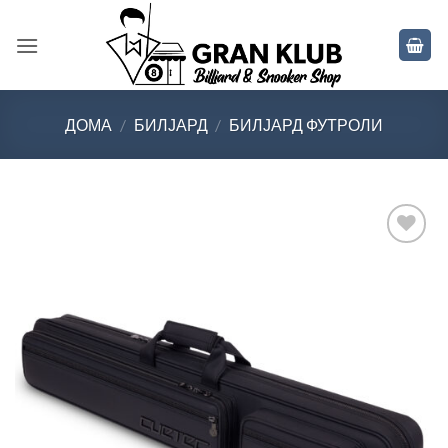
Skip
to
content
ДОМА
/
БИЛЈАРД
/
БИЛЈАРД ФУТРОЛИ
Во
желботека