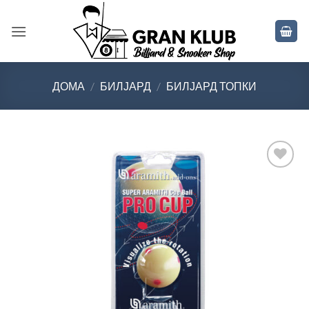
Skip
to
content
ДОМА
/
БИЛЈАРД
/
БИЛЈАРД ТОПКИ
Во
желботека