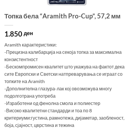
Топка бела “Aramith Pro-Cup”, 57,2 мм
1.850
ден
Aramith карактеристики:
-Прецизна калибарција на секоја топка за максимална
конзистентност
-Бескомпромисен квалитет што укажува на фактот дека
сите Европски и Светски натпреварувања се играат со
топките на Aramith
-Дополнителна глазура-лак кој овозможува многу
подолготрана употреба
-Изработени од фенолна смола и полиестер
-Високо квалитетни стандарди и тоа по 8
критериуми:густина, рамнотежа, дијаметар, заобленост,
боја, сјајност, цврстина и тежина