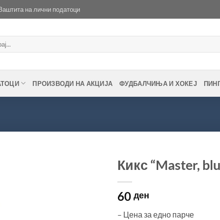
Заштита на лични податоци
АТОЦИ
ПРОИЗВОДИ НА АКЦИЈА
ФУДБАЛЧИЊА И ХОКЕЈ
ПИН
Кикс “Master, bl
60
ден
– Цена за едно парче