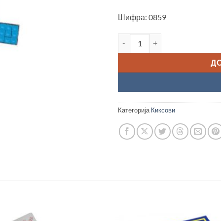
Шифра: 0859
Кикс "Master, blue" количина
Д
Категорија
Киксови