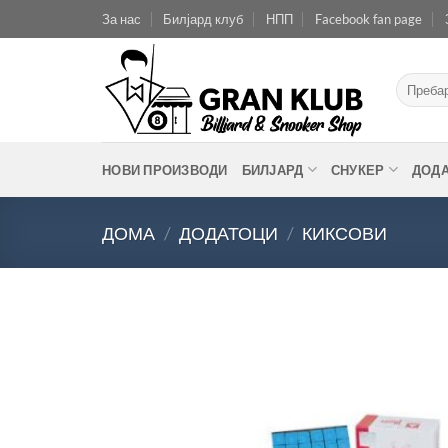
Skip
За нас
Билјард клуб
НПП
Facebook fan page
to
content
Барај
за:
НОВИ ПРОИЗВОДИ
БИЛЈАРД
СНУКЕР
ДОД
ДОМА
/
ДОДАТОЦИ
/
КИКСОВИ