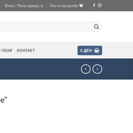
Влез / Регистрирај се
Листа на желби
Г-ПОНГ
КОНТАКТ
0
ДЕН
ue”