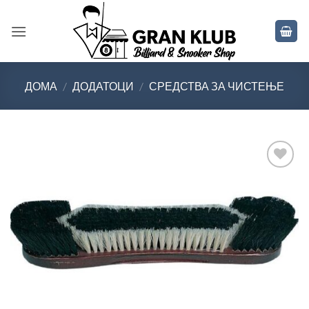
Skip
to
content
ДОМА
/
ДОДАТОЦИ
/
СРЕДСТВА ЗА ЧИСТЕЊЕ
Во
желботека