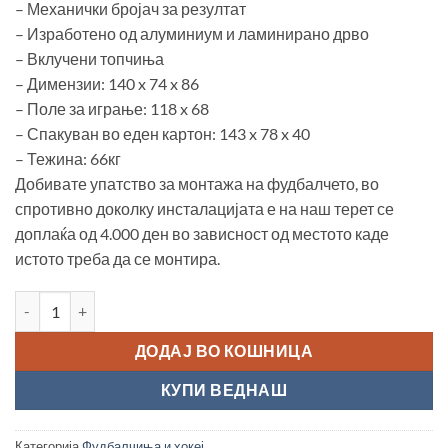
– Механички бројач за резултат
– Изработено од алуминиум и ламинирано дрво
– Вклучени топчиња
– Димензии: 140 x 74 x 86
– Поле за играње: 118 x 68
– Спакуван во еден картон: 143 x 78 x 40
– Тежина: 66кг
Добивате упатство за монтажа на фудбалчето, во
спротивно доколку инсталацијата е на наш терет се
доплаќа од 4.000 ден во зависност од местото каде
истото треба да се монтира.
Фудбалче "Dybior Champion Delux, pine" количина
ДОДАЈ ВО КОШНИЦА
КУПИ ВЕДНАШ
Категорија
Фудбалчиња и хокеј