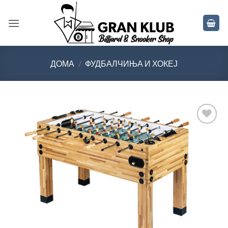
Skip
to
content
ДОМА
/
ФУДБАЛЧИЊА И ХОКЕЈ
Во
желботека