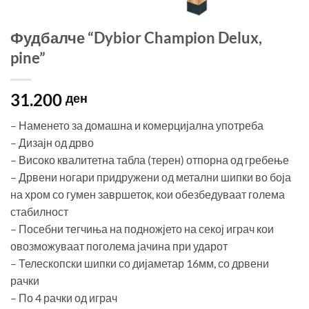
Фудбалче “Dybior Champion Delux,
pine”
31.200
ден
– Наменето за домашна и комерцијална употреба
– Дизајн од дрво
– Високо квалитетна табла (терен) отпорна од гребење
– Дрвени ногари придружени од метални шипки во боја
на хром со гумен завршеток, кои обезбедуваат голема
стабилност
– Посебни тегчиња на подножјето на секој играч кои
овозможуваат поголема јачина при ударот
– Телескопски шипки со дијаметар 16мм, со дрвени
рачки
– По 4 рачки од играч