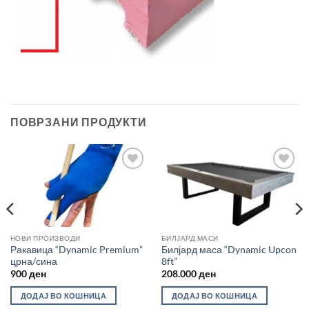
ПОВРЗАНИ ПРОДУКТИ
Во
Во
желботека
желботека
НОВИ ПРОИЗВОДИ
БИЛЈАРД МАСИ
Ракавица “Dynamic Premium”
Билјард маса “Dynamic Upcon
црна/сина
8ft”
900
ден
208.000
ден
ДОДАЈ ВО КОШНИЦА
ДОДАЈ ВО КОШНИЦА