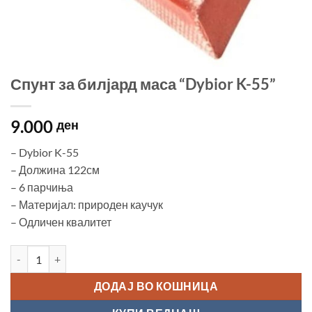
Спунт за билјард маса “Dybior K-55”
9.000
ден
– Dybior K-55
– Должина 122см
– 6 парчиња
– Материјал: природен каучук
– Одличен квалитет
Спунт за билјард маса “Dybior K-55” количина
ДОДАЈ ВО КОШНИЦА