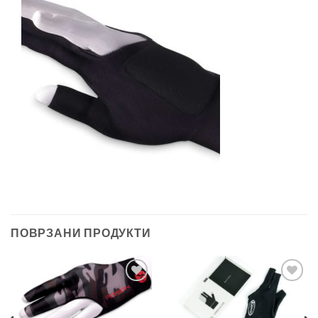
ПОВРЗАНИ ПРОДУКТИ
Во
Во
желботека
желботека