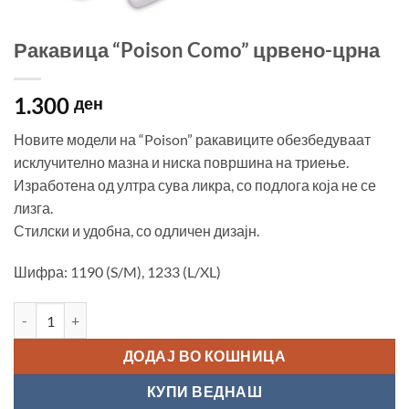
Ракавица “Poison Como” црвено-црна
1.300
ден
Новите модели на “Poison” ракавиците обезбедуваат
исклучително мазна и ниска површина на триење.
Изработена од ултра сува ликра, со подлога која не се
лизга.
Стилски и удобна, со одличен дизајн.
Шифра: 1190 (S/M), 1233 (L/XL)
Ракавица "Poison Como" црвено-црна количина
ДОДАЈ ВО КОШНИЦА
КУПИ ВЕДНАШ