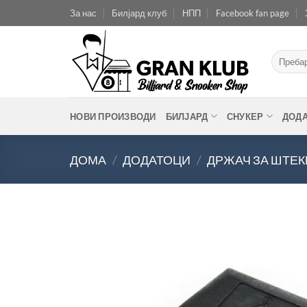
Skip
За нас
Билјард клуб
НПП
Facebook fan page
to
content
Барај
за:
НОВИ ПРОИЗВОДИ
БИЛЈАРД
СНУКЕР
ДОД
ДОМА
/
ДОДАТОЦИ
/
ДРЖАЧ ЗА ШТЕК