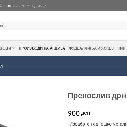
Заштита на лични податоци
АТОЦИ
ПРОИЗВОДИ НА АКЦИЈА
ФУДБАЛЧИЊА И ХОКЕЈ
ПИН
И
Пренослив држа
Во
900
желботека
ден
-Изработен од тешко металн