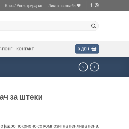
Влез / Регистрирај се
Листа на желби
Г-ПОНГ
КОНТАКТ
0
ДЕН
ч за штеки
о јадро покриено со композитна пенлива пена,