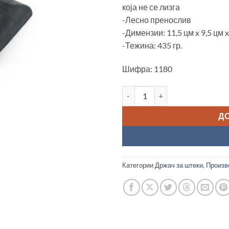
која не се лизга
-Лесно пренослив
-Димензии: 11,5 цм x 9,5 цм x
-Тежина: 435 гр.
Шифра: 1180
Пренослив држач за штеки к
Д
Категории
Држач за штеки
,
Произво