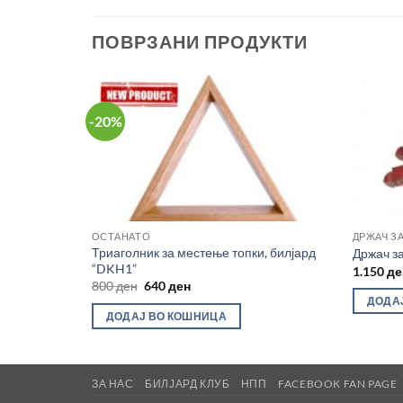
ПОВРЗАНИ ПРОДУКТИ
-20%
Во
Во
желботека
желботека
ХА
ОСТАНАТО
ДРЖАЧ З
Триаголник за местење топки, билјард
Држач з
“DKH1”
1.150
де
Original
Current
800
ден
640
ден
price
price
ДОДА
was:
is:
ДОДАЈ ВО КОШНИЦА
800 ден.
640 ден.
ЗА НАС
БИЛЈАРД КЛУБ
НПП
FACEBOOK FAN PAGE