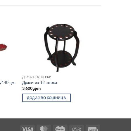
Во
Во
лботека
желботека
ДРЖАЧ ЗА ШТЕКИ
” 40 цм
Држач за 12 штеки
3.600
ден
ДОДАЈ ВО КОШНИЦА
Visa
MasterCard
Maestro
Cash
Invoice