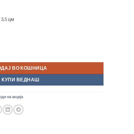
 3,5 цм
оличина
ОДАЈ ВО КОШНИЦА
КУПИ ВЕДНАШ
ди на акција