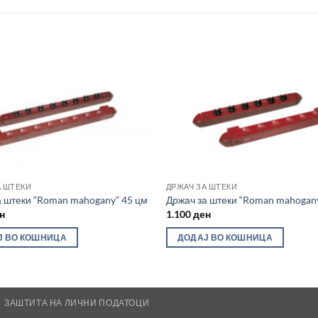
Во
желботека
же
А ШТЕКИ
ДРЖАЧ ЗА ШТЕКИ
а штеки “Roman mahogany” 45 цм
Држач за штеки “Roman mahogany
н
1.100
ден
Ј ВО КОШНИЦА
ДОДАЈ ВО КОШНИЦА
ЗАШТИТА НА ЛИЧНИ ПОДАТОЦИ