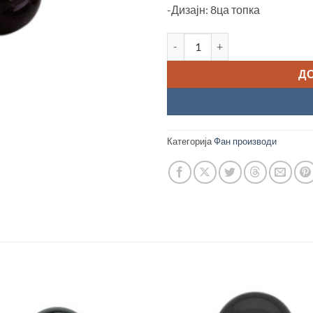
-Дизајн: 8ца топка
Отварач за шишиња, 8 ца топ
Д
Категорија
Фан производи