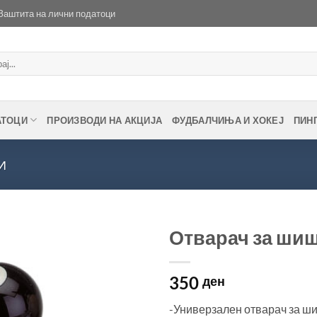
Заштита на лични податоци
АТОЦИ
ПРОИЗВОДИ НА АКЦИЈА
ФУДБАЛЧИЊА И ХОКЕЈ
ПИН
И
Отварач за шиш
Во
350
желботека
ден
-Универзален отварач за 