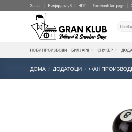
Skip
За нас
Билјард клуб
НПП
Facebook fan page
to
content
Барај
за:
НОВИ ПРОИЗВОДИ
БИЛЈАРД
СНУКЕР
ДОД
ДОМА
/
ДОДАТОЦИ
/
ФАН ПРОИЗВОД