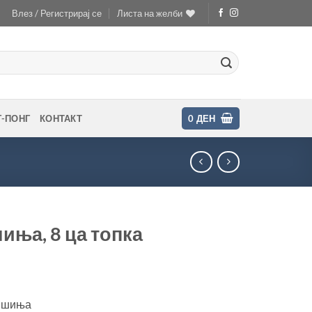
Влез / Регистрирај се
Листа на желби
Г-ПОНГ
КОНТАКТ
0
ДЕН
иња, 8 ца топка
шишиња