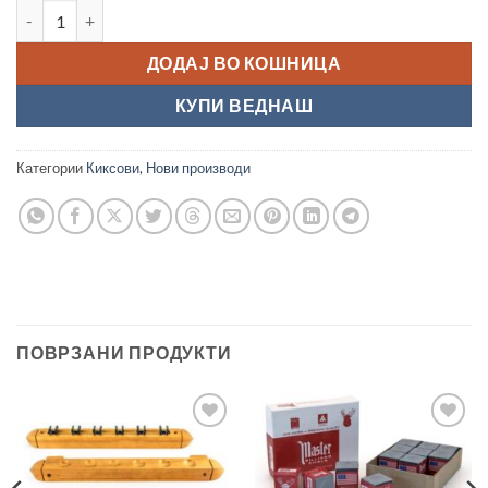
Кикс "Pagulayan Premium, blue" количина
ДОДАЈ ВО КОШНИЦА
КУПИ ВЕДНАШ
Категории
Киксови
,
Нови производи
ПОВРЗАНИ ПРОДУКТИ
Во
Во
желботека
желботека