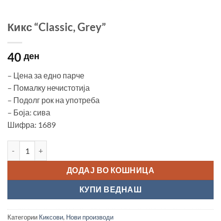
Кикс “Classic, Grey”
40
ден
– Цена за едно парче
– Помалку нечистотија
– Подолг рок на употреба
– Боја: сива
Шифра: 1689
Кикс “Classic, Grey” количина
ДОДАЈ ВО КОШНИЦА
КУПИ ВЕДНАШ
Категории
Киксови
,
Нови производи