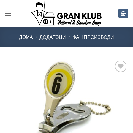
Skip
to
content
ДОМА
/
ДОДАТОЦИ
/
ФАН ПРОИЗВОДИ
Во
желботека