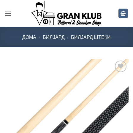
Skip
to
content
ДОМА
/
БИЛЈАРД
/
БИЛЈАРД ШТЕКИ
Во
желботека