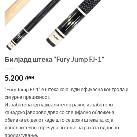
Билјард штека “Fury Jump FJ-1”
5.200
ден
“Fury Jump FJ-1” е штека која нуди ефикасна контрола и
сигурна прецизност.
Изработена од најквалитетно рачно изработено
канадско јаворово дрво со специјално обложена
обвивка во делот каде што се држи штеката, која
дополнително спречува потење на раката односно
пролизгување.