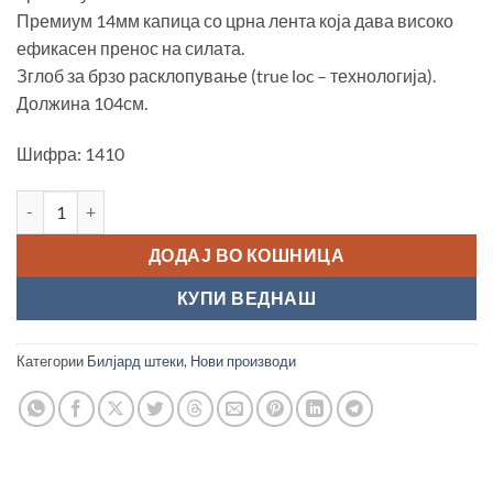
Премиум 14мм капица со црна лента која дава високо
ефикасен пренос на силата.
Зглоб за брзо расклопување (true loc – технологија).
Должина 104см.
Шифра: 1410
Билјард штека “Fury Jump FJ-1” количина
ДОДАЈ ВО КОШНИЦА
КУПИ ВЕДНАШ
Категории
Билјард штеки
,
Нови производи