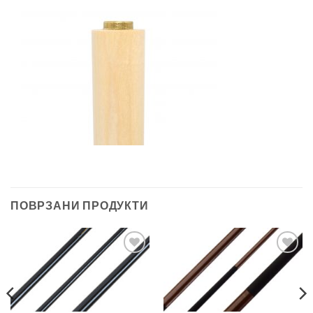
ПОВРЗАНИ ПРОДУКТИ
Во
Во
желботека
желботека