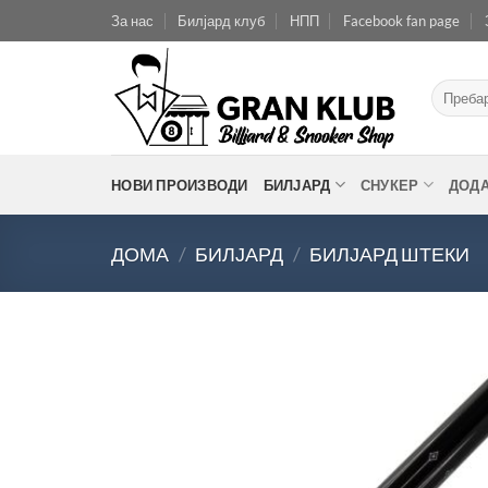
Skip
За нас
Билјард клуб
НПП
Facebook fan page
to
content
Барај
за:
НОВИ ПРОИЗВОДИ
БИЛЈАРД
СНУКЕР
ДОД
ДОМА
/
БИЛЈАРД
/
БИЛЈАРД ШТЕКИ