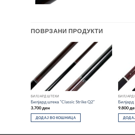
ПОВРЗАНИ ПРОДУКТИ
Во
Во
желботека
желботека
ХА
БИЛЈАРД ШТЕКИ
БИЛЈАРД
C-1, black”
Билјард штека “Classic Strike Q2”
Билјард 
3.700
ден
9.800
де
ДОДАЈ ВО КОШНИЦА
ДОДА