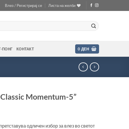
Влез / Регистрирај се
Листа на желби
Г-ПОНГ
КОНТАКТ
0
ДЕН
“Classic Momentum-5”
претставува одличен избор за влез во светот