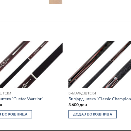
Во
желботека
же
 ШТЕКИ
БИЛЈАРД ШТЕКИ
штека “Cuetec Warrior”
Билјард штека “Classic Champion
н
3.600
ден
Ј ВО КОШНИЦА
ДОДАЈ ВО КОШНИЦА