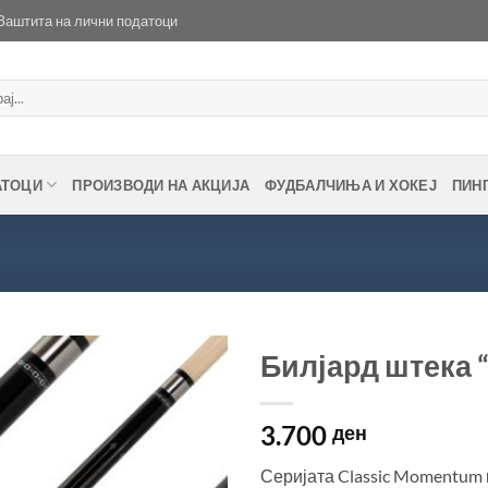
Заштита на лични податоци
АТОЦИ
ПРОИЗВОДИ НА АКЦИЈА
ФУДБАЛЧИЊА И ХОКЕЈ
ПИН
Билјард штека 
Во
3.700
желботека
ден
Серијата Classic Momentum 