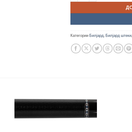
Д
Категории
Билјард
,
Билјард штеки