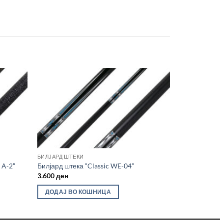
Во
Во
лботека
желботека
БИЛЈАРД ШТЕКИ
 A-2”
Билјард штека “Classic WE-04”
3.600
ден
ДОДАЈ ВО КОШНИЦА