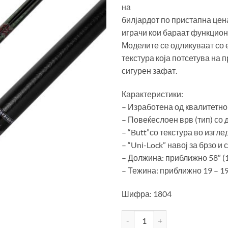
на
билјардот по пристапна цен
играчи кои бараат функцион
Моделите се одликуваат со 
текстура која потсетува на 
сигурен зафат.
Карактеристики:
– Изработена од квалитетно
– Повеќеслоен врв (тип) со 
– “Butt”со текстура во изгл
– “Uni-Lock” навој за брзо и
– Должина: приближно 58″ (
– Тежина: приближно 19 – 19,
Шифра: 1804
Билјард штека “Classic Momen