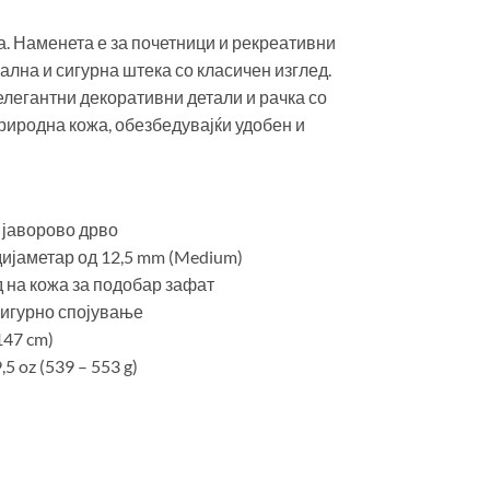
а. Наменета е за почетници и рекреативни
ална и сигурна штека со класичен изглед.
елегантни декоративни детали и рачка со
природна кожа, обезбедувајќи удобен и
 јаворово дрво
дијаметар од 12,5 mm (Medium)
ед на кожа за подобар зафат
 сигурно спојување
147 cm)
5 oz (539 – 553 g)
tum-5” количина