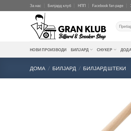
Skip
За нас
Билјард клуб
НПП
Facebook fan page
to
content
Барај
за:
НОВИ ПРОИЗВОДИ
БИЛЈАРД
СНУКЕР
ДОД
ДОМА
/
БИЛЈАРД
/
БИЛЈАРД ШТЕКИ