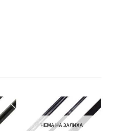
Во
Во
лботека
желботека
НЕМА НА ЗАЛИХА