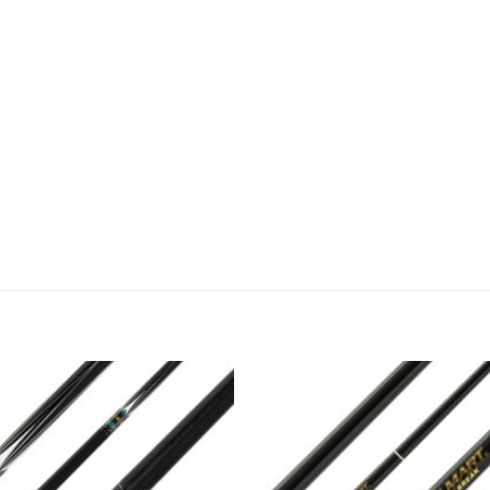
Во
желботека
же