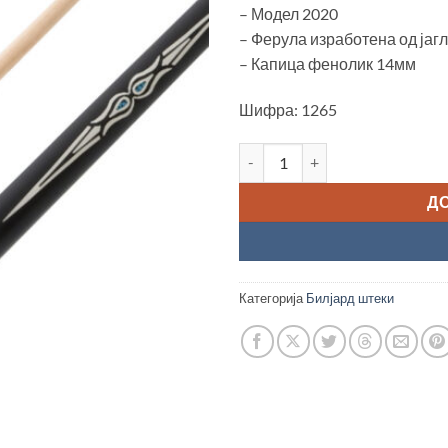
– Модел 2020
– Ферула изработена од јаг
– Капица фенолик 14мм
Шифра: 1265
Билјард штека "Classic Jump C
Д
Категорија
Билјард штеки