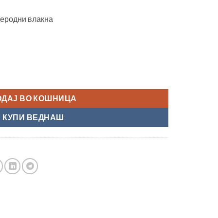
леродни влакна
LJ-4" количина
ОДАЈ ВО КОШНИЦА
КУПИ ВЕДНАШ