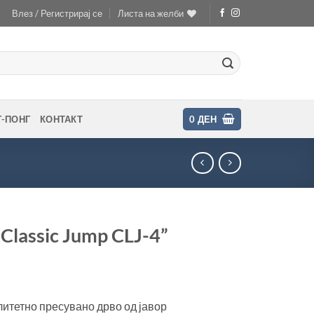
Влез / Регистрирај се
Листа на желби
Г-ПОНГ
КОНТАКТ
0
ДЕН
Classic Jump CLJ-4”
литетно пресувано дрво од јавор