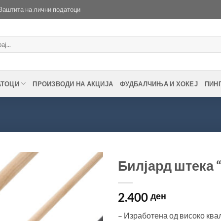
Заштита на лични податоци
АТОЦИ
ПРОИЗВОДИ НА АКЦИЈА
ФУДБАЛЧИЊА И ХОКЕЈ
ПИН
Билјард штека “
Во
2.400
желботека
ден
– Изработена од високо ква