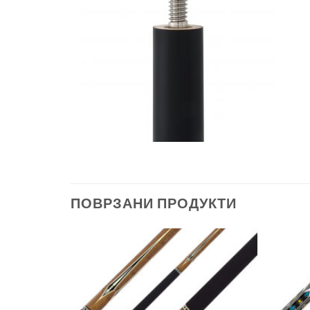
ПОВРЗАНИ ПРОДУКТИ
Во
Во
желботека
желботека