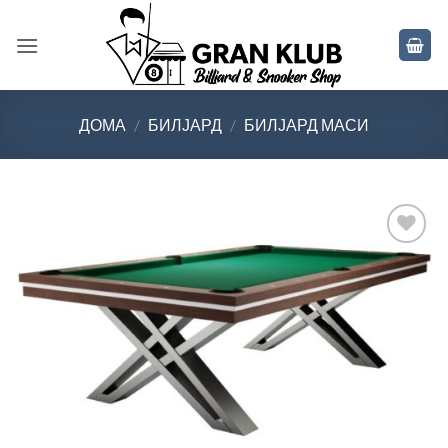
Skip
to
content
ДОМА
/
БИЛЈАРД
/
БИЛЈАРД МАСИ
Во
желботека