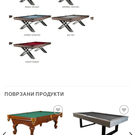
ПОВРЗАНИ ПРОДУКТИ
Во
Во
желботека
желботека