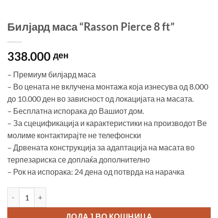
Билјард маса “Rasson Pierce 8 ft”
338.000
ден
– Премиум билјард маса
– Во цената не вклучена монтажа која изнесува од 8.000
до 10.000 ден во зависност од локацијата на масата.
– Бесплатна испорака до Вашиот дом.
– За сцецификација и карактеристики на производот Ве
молиме контактирајте не телефонски
– Дрвената конструкција за адаптација на масата во
терпезариска се доплаќа дополнително
– Рок на испорака: 24 дена од потврда на нарачка
Билјард маса "Rasson Pierce 8 ft" количина
ДОДАЈ ВО КОШНИЦА