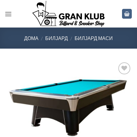
Skip
to
content
ДОМА
/
БИЛЈАРД
/
БИЛЈАРД МАСИ
Во
желботека