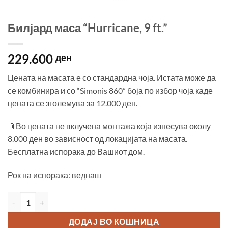
Билјард маса “Hurricane, 9 ft.”
229.600
ден
Цената на масата е со стандардна чоја. Истата може да
се комбинира и со “Simonis 860” боја по избор чоја каде
цената се зголемува за 12.000 ден.
📎Во цената не вклучена монтажа која изнесува околу
8.000 ден во зависност од локацијата на масата.
Бесплатна испорака до Вашиот дом.
Рок на испорака: веднаш
Билјард маса "Hurricane, 9 ft." количина
ДОДАЈ ВО КОШНИЦА