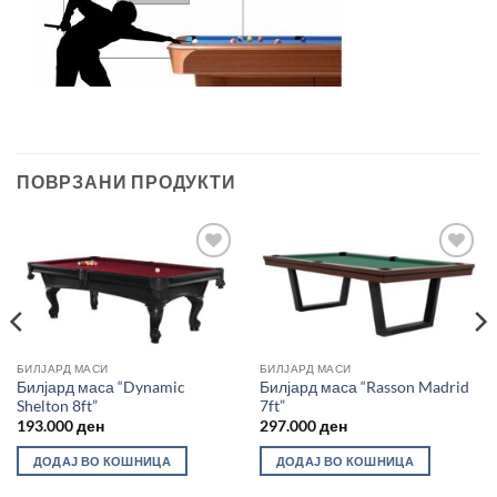
ПОВРЗАНИ ПРОДУКТИ
Во
Во
желботека
желботека
БИЛЈАРД МАСИ
БИЛЈАРД МАСИ
Билјард маса “Dynamic
Билјард маса “Rasson Madrid
Shelton 8ft”
7ft”
193.000
ден
297.000
ден
ДОДАЈ ВО КОШНИЦА
ДОДАЈ ВО КОШНИЦА