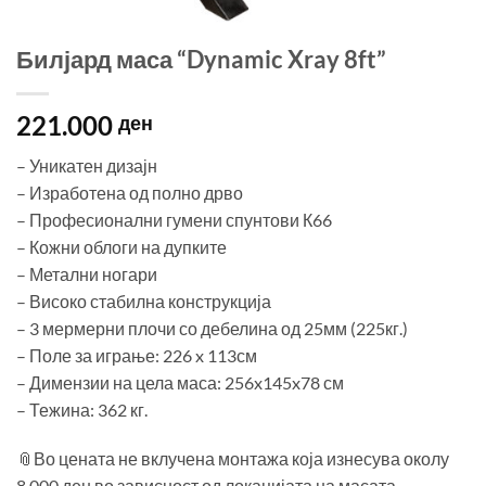
Билјард маса “Dynamic Xray 8ft”
221.000
ден
– Уникатен дизајн
– Изработена од полно дрво
– Професионални гумени спунтови К66
– Кожни облоги на дупките
– Метални ногари
– Високо стабилна конструкција
– 3 мермерни плочи со дебелина од 25мм (225кг.)
– Поле за играње: 226 x 113см
– Димензии на цела маса: 256x145x78 см
– Тежина: 362 кг.
📎Во цената не вклучена монтажа која изнесува околу
8.000 ден во зависност од локацијата на масата.