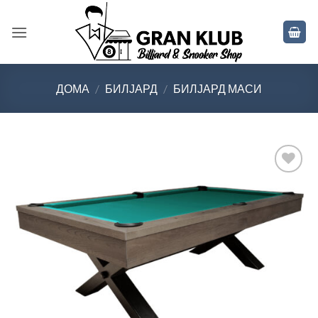
Skip
to
content
ДОМА
/
БИЛЈАРД
/
БИЛЈАРД МАСИ
Во
желботека