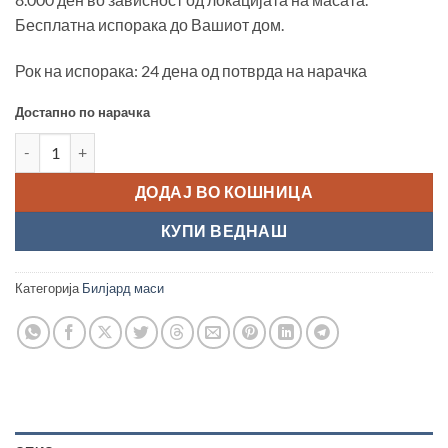
Бесплатна испорака до Вашиот дом.
Рок на испорака: 24 дена од потврда на нарачка
Достапно по нарачка
Билјард маса "Dynamic Xray 8ft" количина
ДОДАЈ ВО КОШНИЦА
КУПИ ВЕДНАШ
Категорија
Билјард маси