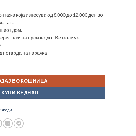
онтажа која изнесува од 8.000 до 12.000 ден во
масата.
шиот дом.
теристики на производот Ве молиме
и
од потврда на нарачка
, modern brown, PREMIUM" количина
ОДАЈ ВО КОШНИЦА
КУПИ ВЕДНАШ
изводи