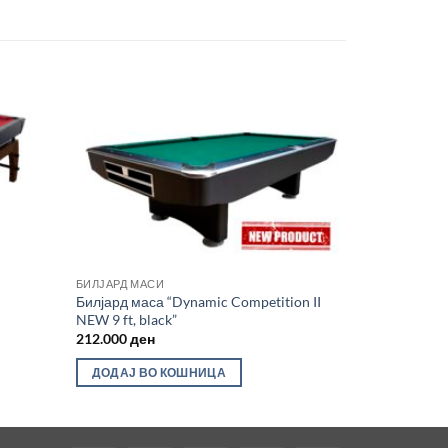
Во
Во
лботека
желботека
БИЛЈАРД МАСИ
Билјард маса “Dynamic Competition II
NEW 9 ft, black”
212.000
ден
ДОДАЈ ВО КОШНИЦА