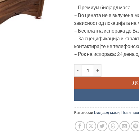
– Премиум билјард маса
– Во цената не е вклучена м
зависност од локацијата на 
– Бесплатна испорака до Ва
– За сцецификација и карак
контактирајте не телефонск
– Рок на испорака: 24 дена 
Билјард маса “Dynamic IV, 9ft
Д
Категории
Билјард маси
,
Нови про