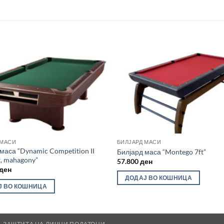
Во
желботека
же
 МАСИ
БИЛЈАРД МАСИ
маса “Dynamic Competition II
Билјард маса “Montego 7ft”
, mahagony”
57.800
ден
ден
ДОДАЈ ВО КОШНИЦА
Ј ВО КОШНИЦА