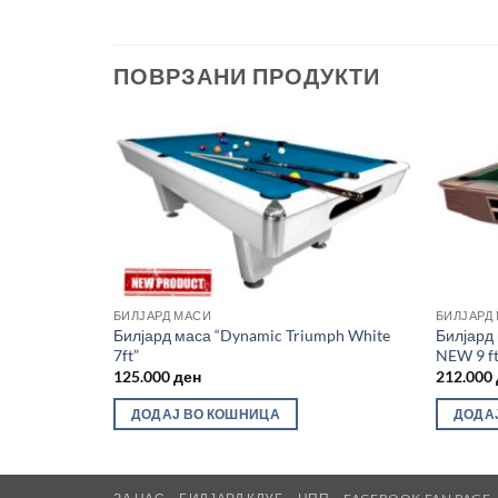
ПОВРЗАНИ ПРОДУКТИ
Во
Во
желботека
желботека
БИЛЈАРД МАСИ
БИЛЈАРД
Билјард маса “Dynamic Triumph White
Билјард 
8ft”
7ft”
NEW 9 ft
125.000
ден
212.000
ДОДАЈ ВО КОШНИЦА
ДОДА