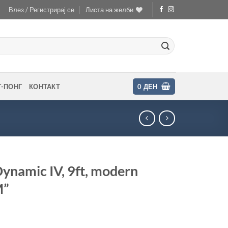
Влез / Регистрирај се
Листа на желби
Г-ПОНГ
КОНТАКТ
0
ДЕН
namic IV, 9ft, modern
M”