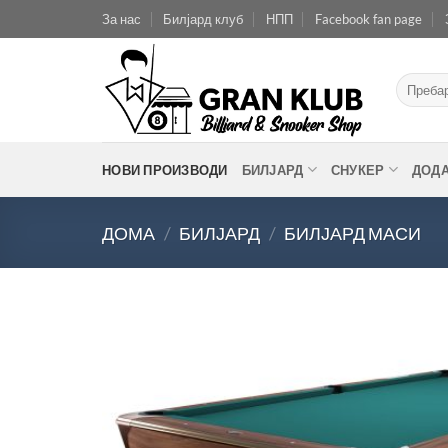
Skip
За нас
Билјард клуб
НПП
Facebook fan page
to
content
Барај
за:
НОВИ ПРОИЗВОДИ
БИЛЈАРД
СНУКЕР
ДОД
ДОМА
/
БИЛЈАРД
/
БИЛЈАРД МАСИ