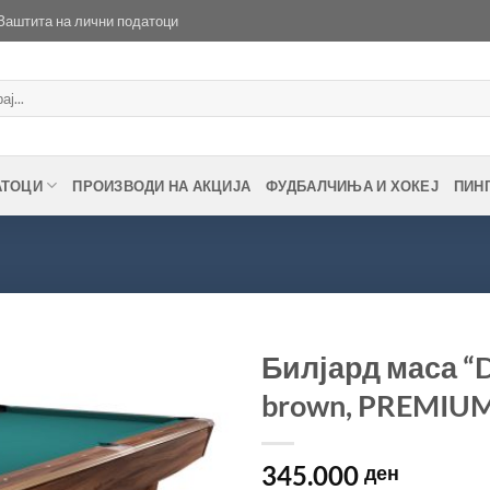
Заштита на лични податоци
АТОЦИ
ПРОИЗВОДИ НА АКЦИЈА
ФУДБАЛЧИЊА И ХОКЕЈ
ПИН
Билјард маса “Dy
brown, PREMIU
Во
желботека
345.000
ден