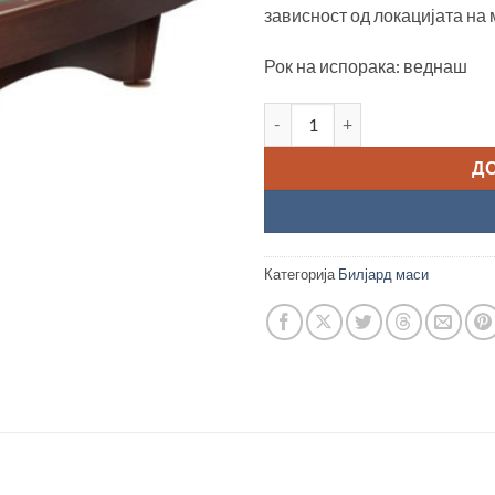
зависност од локацијата на
Рок на испорака: веднаш
Билјард маса "Dynamic III, 9ft
Д
Категорија
Билјард маси