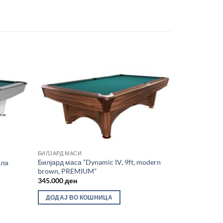
Во
Во
лботека
желботека
БИЛЈАРД МАСИ
Билјард маса “Dynamic IV, 9ft, modern
ела
brown, PREMIUM”
345.000
ден
ДОДАЈ ВО КОШНИЦА