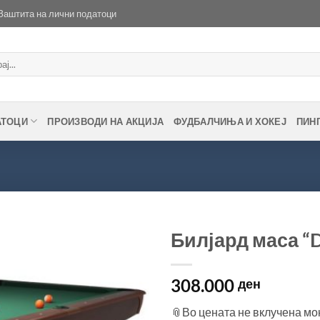
Заштита на лични податоци
АТОЦИ
ПРОИЗВОДИ НА АКЦИЈА
ФУДБАЛЧИЊА И ХОКЕЈ
ПИН
Билјард маса “Dy
Во
308.000
желботека
ден
📎Во цената не вклучена мон