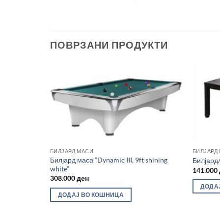
ПОВРЗАНИ ПРОДУКТИ
Во
Во
желботека
желботека
БИЛЈАРД МАСИ
БИЛЈАРД
tition II
Билјард маса “Dynamic III, 9ft shining
Билјард
white”
141.000
308.000
ден
ДОДА
ДОДАЈ ВО КОШНИЦА