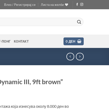
Влез / Регистрирај се
Листа на желби
Г-ПОНГ
КОНТАКТ
0
ДЕН
namic III, 9ft brown”
тажа која изнесува околу 8.000 ден во