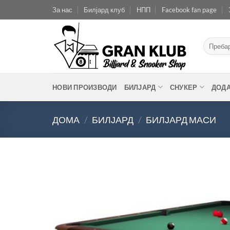
Skip
За нас
Билјард клуб
НПП
Facebook fan page
to
content
Барај
за:
НОВИ ПРОИЗВОДИ
БИЛЈАРД
СНУКЕР
ДОД
ДОМА
/
БИЛЈАРД
/
БИЛЈАРД МАСИ