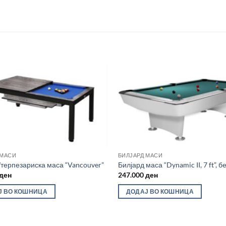
Во
желботека
же
 МАСИ
БИЛЈАРД МАСИ
/терпезариска маса “Vancouver”
Билјард маса “Dynamic II, 7 ft”, б
ден
247.000
ден
Ј ВО КОШНИЦА
ДОДАЈ ВО КОШНИЦА